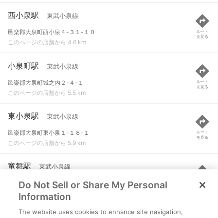
西小泉駅
東武小泉線
邑楽郡大泉町西小泉４-３１-１０
ルート
を見る
このページの店舗から 4.6 km
小泉町駅
東武小泉線
邑楽郡大泉町城之内２-４-１
ルート
を見る
このページの店舗から 5.5 km
東小泉駅
東武小泉線
邑楽郡大泉町東小泉１-１８-１
ルート
を見る
このページの店舗から 5.9 km
竜舞駅
東武小泉線
Do Not Sell or Share My Personal
太田市龍舞町１８３８
ルート
を見る
このページの店舗から 6.6 km
Information
The website uses cookies to enhance site navigation,
篠塚駅
東武小泉線