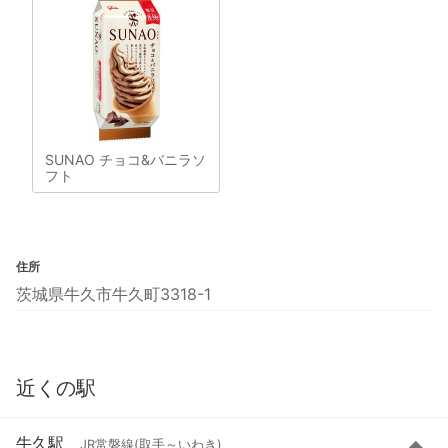
SUNAO チョコ&バニラソ
フト
住所
茨城県牛久市牛久町3318-1
近くの駅
牛久駅
JR常磐線(取手～いわき)