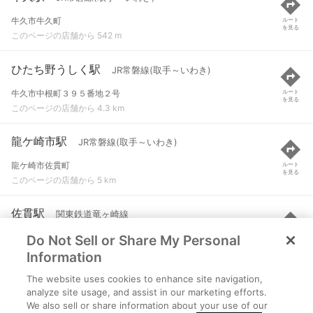
牛久市牛久町
ルート
を見る
このページの店舗から 542 m
ひたち野うしく駅
JR常磐線(取手～いわき)
牛久市中根町３９５番地２号
ルート
を見る
このページの店舗から 4.3 km
龍ケ崎市駅
JR常磐線(取手～いわき)
龍ケ崎市佐貫町
ルート
を見る
このページの店舗から 5 km
佐貫駅
関東鉄道竜ヶ崎線
Do Not Sell or Share My Personal
龍ケ崎市佐貫町
ルート
を見る
このページの店舗から 5 km
Information
The website uses cookies to enhance site navigation,
藤代駅
JR常磐線(取手～いわき)
analyze site usage, and assist in our marketing efforts.
We also sell or share information about your use of our
取手市宮和田
ルート