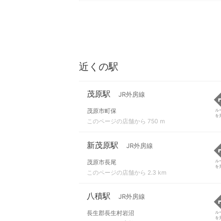
近くの駅
茂原駅
JR外房線
茂原市町保
ル
を
このページの店舗から 750 m
新茂原駅
JR外房線
茂原市長尾
ル
を
このページの店舗から 2.3 km
八積駅
JR外房線
長生郡長生村岩沼
ル
を