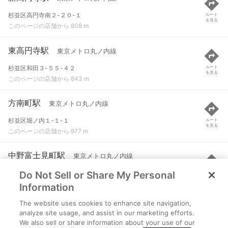
杉並区高円寺南２-２０-１
ルート
を見る
このページの店舗から 808 m
東高円寺駅
東京メトロ丸ノ内線
杉並区和田３-５５-４２
ルート
を見る
このページの店舗から 843 m
方南町駅
東京メトロ丸ノ内線
杉並区堀ノ内１-１-１
ルート
を見る
このページの店舗から 977 m
中野富士見町駅
東京メトロ丸ノ内線
Do Not Sell or Share My Personal
中野区弥生町５-２４-４
ルート
を見る
このページの店舗から 1.3 km
Information
The website uses cookies to enhance site navigation,
高円寺駅
JR中央線(快速) など
analyze site usage, and assist in our marketing efforts.
We also sell or share information about your use of our
杉並区高円寺南４丁目
ルート