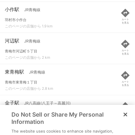
小作駅
JR青梅線
羽村市小作台
ルート
を見る
このページの店舗から 1.9 km
河辺駅
JR青梅線
青梅市河辺町５丁目
ルート
を見る
このページの店舗から 2 km
東青梅駅
JR青梅線
青梅市東青梅１丁目
ルート
を見る
このページの店舗から 2.8 km
金子駅
JR八高線(八王子～高麗川)
Do Not Sell or Share My Personal
入間市南峯
ルート
を見る
このページの店舗から 3 km
Information
The website uses cookies to enhance site navigation,
羽村駅
JR青梅線