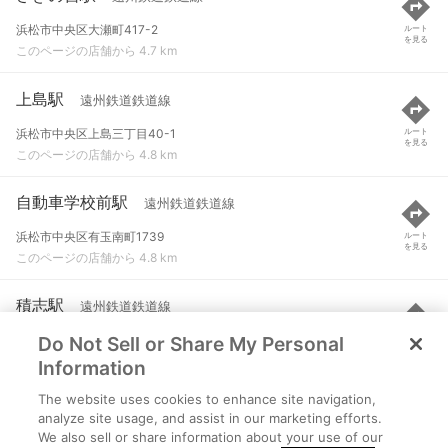
浜松市中央区大瀬町417-2
ルート
を見る
このページの店舗から 4.7 km
上島駅
遠州鉄道鉄道線
浜松市中央区上島三丁目40-1
ルート
を見る
このページの店舗から 4.8 km
自動車学校前駅
遠州鉄道鉄道線
浜松市中央区有玉南町1739
ルート
を見る
このページの店舗から 4.8 km
積志駅
遠州鉄道鉄道線
Do Not Sell or Share My Personal
浜松市中央区積志町814
ルート
を見る
このページの店舗から 5 km
Information
The website uses cookies to enhance site navigation,
曳馬駅
遠州鉄道鉄道線
analyze site usage, and assist in our marketing efforts.
We also sell or share information about your use of our
浜松市中央区曳馬五丁目24-26
ルート