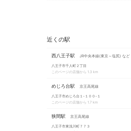
近くの駅
西八王子駅
JR中央本線(東京～塩尻) など
八王子市千人町２丁目
このページの店舗から 1.3 km
めじろ台駅
京王高尾線
八王子市めじろ台１-１００-１
このページの店舗から 1.7 km
狭間駅
京王高尾線
八王子市東浅川町７７３