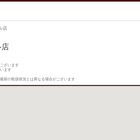
ル店
ル店
ございます

います

最新の取扱状況とは異なる場合がございます