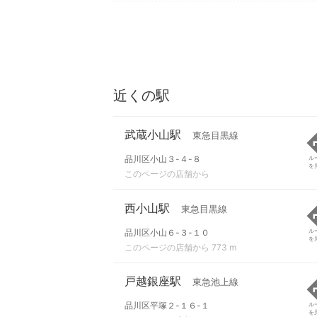
近くの駅
武蔵小山駅
東急目黒線
品川区小山３-４-８
ル
を
このページの店舗から
西小山駅
東急目黒線
品川区小山６-３-１０
ル
を
このページの店舗から 773 m
戸越銀座駅
東急池上線
品川区平塚２-１６-１
ル
を