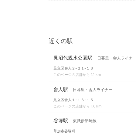
近くの駅
見沼代親水公園駅
日暮里・舎人ライナ
足立区舎人２-２１-１３
このページの店舗から 1.1 km
舎人駅
日暮里・舎人ライナー
足立区舎人１-１６-１５
このページの店舗から 1.6 km
谷塚駅
東武伊勢崎線
草加市谷塚町