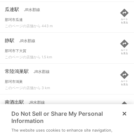
瓜連駅
JR水郡線
那珂市瓜連
ルート
を見る
このページの店舗から 443 m
静駅
JR水郡線
那珂市下大賀
ルート
を見る
このページの店舗から 1.5 km
常陸鴻巣駅
JR水郡線
那珂市鴻巣
ルート
を見る
このページの店舗から 3 km
南酒出駅
JR水郡線
Do Not Sell or Share My Personal
那珂市南酒出
ルート
を見る
このページの店舗から 4.9 km
Information
The website uses cookies to enhance site navigation,
額田駅
JR水郡線