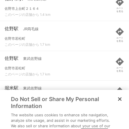
佐野市上台町２１６４
ルート
を見る
このページの店舗から 1.4 km
佐野駅
JR両毛線
佐野市若松町
ルート
を見る
このページの店舗から 1.7 km
佐野駅
東武佐野線
佐野市若松町
ルート
を見る
このページの店舗から 1.7 km
堀米駅
東武佐野線
Do Not Sell or Share My Personal
佐野市堀米町１２７４
ルート
を見る
このページの店舗から 2.7 km
Information
The website uses cookies to enhance site navigation,
田島駅
東武佐野線
analyze site usage, and assist in our marketing efforts.
We also sell or share information about your use of our
佐野市田島町１８４
ルート