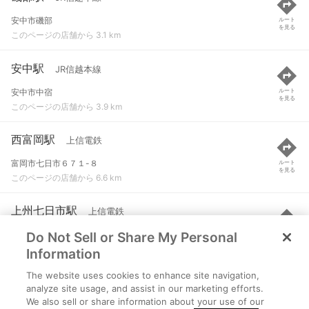
安中市磯部
ルート
を見る
このページの店舗から 3.1 km
安中駅
JR信越本線
安中市中宿
ルート
を見る
このページの店舗から 3.9 km
西富岡駅
上信電鉄
富岡市七日市６７１-８
ルート
を見る
このページの店舗から 6.6 km
上州七日市駅
上信電鉄
Do Not Sell or Share My Personal
富岡市七日市１６２５-１
ルート
を見る
このページの店舗から 6.7 km
Information
The website uses cookies to enhance site navigation,
上州富岡駅
上信電鉄
analyze site usage, and assist in our marketing efforts.
We also sell or share information about your use of our
富岡市富岡１５９９-３
ルート