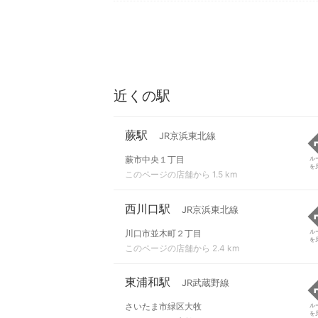
近くの駅
蕨駅
JR京浜東北線
蕨市中央１丁目
ル
を
このページの店舗から 1.5 km
西川口駅
JR京浜東北線
川口市並木町２丁目
ル
を
このページの店舗から 2.4 km
東浦和駅
JR武蔵野線
さいたま市緑区大牧
ル
を