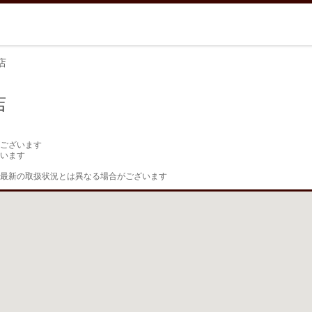
店
店
ございます

います

最新の取扱状況とは異なる場合がございます