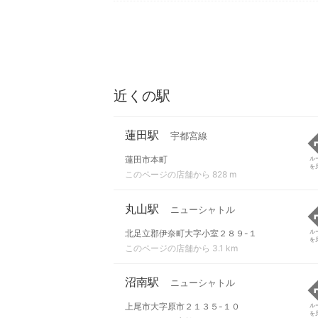
近くの駅
蓮田駅
宇都宮線
蓮田市本町
ル
を
このページの店舗から 828 m
丸山駅
ニューシャトル
北足立郡伊奈町大字小室２８９-１
ル
を
このページの店舗から 3.1 km
沼南駅
ニューシャトル
上尾市大字原市２１３５-１０
ル
を