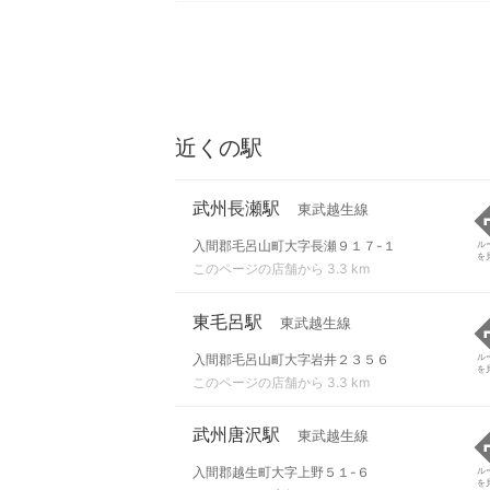
近くの駅
武州長瀬駅
東武越生線
入間郡毛呂山町大字長瀬９１７-１
ル
を
このページの店舗から 3.3 km
東毛呂駅
東武越生線
入間郡毛呂山町大字岩井２３５６
ル
を
このページの店舗から 3.3 km
武州唐沢駅
東武越生線
入間郡越生町大字上野５１-６
ル
を