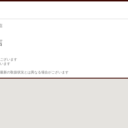
店
店
ございます

います

最新の取扱状況とは異なる場合がございます