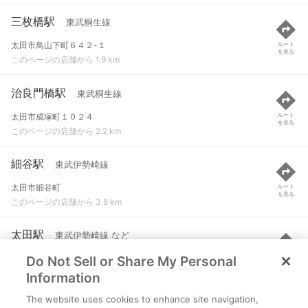
三枚橋駅
東武桐生線
太田市鳥山下町６４２-１
ルート
を見る
このページの店舗から 1.9 km
治良門橋駅
東武桐生線
太田市成塚町１０２４
ルート
を見る
このページの店舗から 2.2 km
細谷駅
東武伊勢崎線
太田市細谷町
ルート
を見る
このページの店舗から 3.8 km
太田駅
東武伊勢崎線 など
Do Not Sell or Share My Personal
太田市東本町
ルート
を見る
このページの店舗から 4.6 km
Information
The website uses cookies to enhance site navigation,
木崎駅
東武伊勢崎線