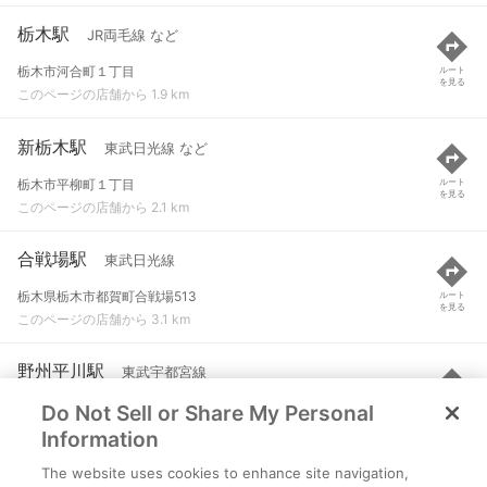
栃木駅
JR両毛線 など
栃木市河合町１丁目
ルート
を見る
このページの店舗から 1.9 km
新栃木駅
東武日光線 など
栃木市平柳町１丁目
ルート
を見る
このページの店舗から 2.1 km
合戦場駅
東武日光線
栃木県栃木市都賀町合戦場513
ルート
を見る
このページの店舗から 3.1 km
野州平川駅
東武宇都宮線
Do Not Sell or Share My Personal
栃木市大宮町２２９０-１９
ルート
を見る
このページの店舗から 3.5 km
Information
The website uses cookies to enhance site navigation,
大平下駅
JR両毛線