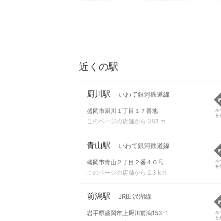
近くの駅
厨川駅
いわて銀河鉄道線
盛岡市厨川１丁目１７番地
ル
を
このページの店舗から 383 m
青山駅
いわて銀河鉄道線
盛岡市青山２丁目２番４０号
ル
を
このページの店舗から 2.3 km
前潟駅
JR田沢湖線
岩手県盛岡市上厨川前潟153-1
ル
を