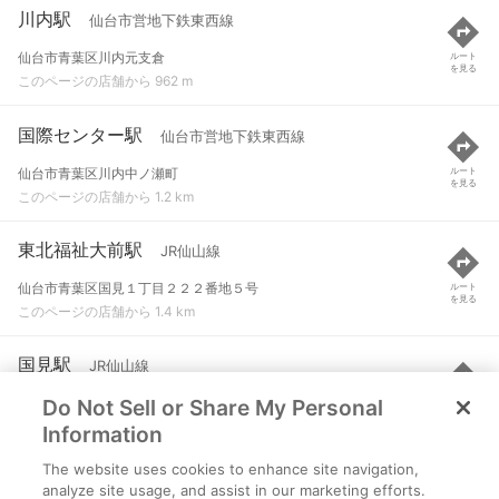
川内駅
仙台市営地下鉄東西線
仙台市青葉区川内元支倉
ルート
を見る
このページの店舗から 962 m
国際センター駅
仙台市営地下鉄東西線
仙台市青葉区川内中ノ瀬町
ルート
を見る
このページの店舗から 1.2 km
東北福祉大前駅
JR仙山線
仙台市青葉区国見１丁目２２２番地５号
ルート
を見る
このページの店舗から 1.4 km
国見駅
JR仙山線
Do Not Sell or Share My Personal
仙台市青葉区荒巻字坊主門
ルート
を見る
このページの店舗から 1.5 km
Information
The website uses cookies to enhance site navigation,
大町西公園駅
仙台市営地下鉄東西線
analyze site usage, and assist in our marketing efforts.