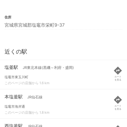
住所
宮城県宮城郡塩竈市栄町9-37
近くの駅
塩釜駅
JR東北本線(黒磯～利府・盛岡)
塩竈市東玉川町
ルート
を見る
このページの店舗から 1.6 km
本塩釜駅
JR仙石線
塩竈市海岸通
ルート
を見る
このページの店舗から 1.8 km
西塩釜駅
JR仙石線