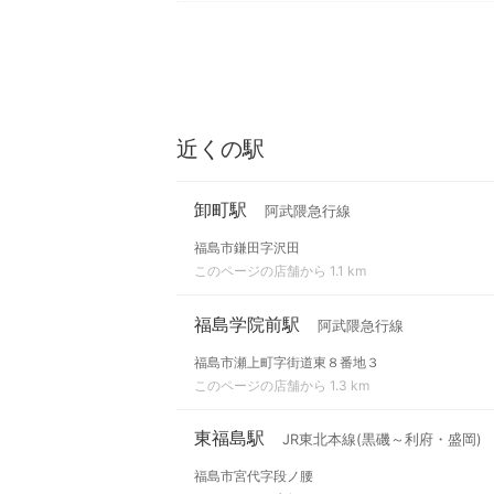
近くの駅
卸町駅
阿武隈急行線
福島市鎌田字沢田
このページの店舗から 1.1 km
福島学院前駅
阿武隈急行線
福島市瀬上町字街道東８番地３
このページの店舗から 1.3 km
東福島駅
JR東北本線(黒磯～利府・盛岡)
福島市宮代字段ノ腰