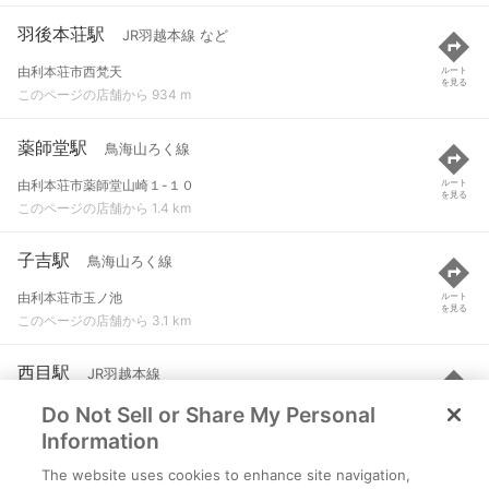
羽後本荘駅
JR羽越本線 など
由利本荘市西梵天
ルート
を見る
このページの店舗から 934 m
薬師堂駅
鳥海山ろく線
由利本荘市薬師堂山崎１-１０
ルート
を見る
このページの店舗から 1.4 km
子吉駅
鳥海山ろく線
由利本荘市玉ノ池
ルート
を見る
このページの店舗から 3.1 km
西目駅
JR羽越本線
Do Not Sell or Share My Personal
由利本荘市西目町沼田
ルート
を見る
このページの店舗から 4.8 km
Information
The website uses cookies to enhance site navigation,
鮎川駅
鳥海山ろく線