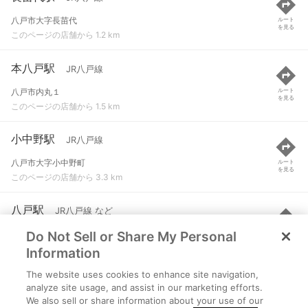
八戸市大字長苗代
ルート
を見る
このページの店舗から 1.2 km
本八戸駅
JR八戸線
八戸市内丸１
ルート
を見る
このページの店舗から 1.5 km
小中野駅
JR八戸線
八戸市大字小中野町
ルート
を見る
このページの店舗から 3.3 km
八戸駅
JR八戸線 など
Do Not Sell or Share My Personal
八戸市尻内町
ルート
を見る
このページの店舗から 3.5 km
Information
The website uses cookies to enhance site navigation,
陸奥湊駅
JR八戸線
analyze site usage, and assist in our marketing efforts.
We also sell or share information about your use of our
八戸市大字湊町
ルート