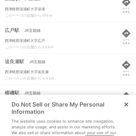
西津軽郡深浦町大字深浦
ルート
を見る
このページの店舗から 919 m
広戸駅
JR五能線
西津軽郡深浦町大字広戸
ルート
を見る
このページの店舗から 2.6 km
追良瀬駅
JR五能線
西津軽郡深浦町大字追良瀬
ルート
を見る
このページの店舗から 4.4 km
横磯駅
JR五能線
Do Not Sell or Share My Personal
西津軽郡深浦町大字横磯
ルート
を見る
このページの店舗から 4.9 km
Information
The website uses cookies to enhance site navigation,
驫木駅
JR五能線
analyze site usage, and assist in our marketing efforts.
We also sell or share information about your use of our
西津軽郡深浦町大字驫木
ルート