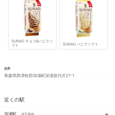
SUNAO チョコ&バニラソ
SUNAO バニラソフト
フト
住所
青森県西津軽郡深浦町深浦苗代沢27-1
近くの駅
深浦駅
JR五能線