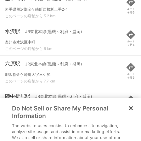
岩手県胆沢郡金ケ崎町西根杉土手2-1
ルート
を見る
このページの店舗から 5.2 km
水沢駅
JR東北本線(黒磯～利府・盛岡)
奥州市水沢区中町
ルート
を見る
このページの店舗から 6 km
六原駅
JR東北本線(黒磯～利府・盛岡)
胆沢郡金ケ崎町大字三ケ尻
ルート
を見る
このページの店舗から 7.7 km
陸中折居駅
JR東北本線(黒磯～利府・盛岡)
Do Not Sell or Share My Personal
奥州市水沢区真城
ルート
を見る
このページの店舗から 10.9 km
Information
The website uses cookies to enhance site navigation,
北上駅
JR北上線 など
analyze site usage, and assist in our marketing efforts.
We also sell or share information about your use of our
北上市大通り１丁目
ルート