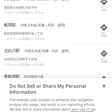
柴田郡大河原町大谷字向
ルート
を見る
このページの店舗から 913 m
船岡駅
JR東北本線(黒磯～利府・盛岡)
柴田郡柴田町船岡中央１丁目
ルート
を見る
このページの店舗から 3.4 km
北白川駅
JR東北本線(黒磯～利府・盛岡)
白石市白川津田字下谷地
ルート
を見る
このページの店舗から 3.8 km
東船岡駅
阿武隈急行線
Do Not Sell or Share My Personal
柴田郡柴田町大字上名生字横橋
ルート
を見る
このページの店舗から 5.2 km
Information
The website uses cookies to enhance site navigation,
岡駅
阿武隈急行線
analyze site usage, and assist in our marketing efforts.
We also sell or share information about your use of our
角田市岡字白岩
ルート