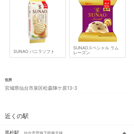
SUNAOスペシャル ラム
SUNAO バニラソフト
レーズン
住所
宮城県仙台市泉区松森陣ケ原13-3
近くの駅
黒松駅
仙台市営地下鉄南北線