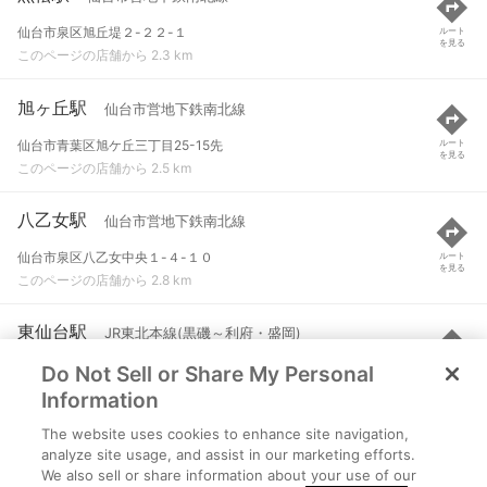
仙台市泉区旭丘堤２-２２-１
ルート
を見る
このページの店舗から 2.3 km
旭ヶ丘駅
仙台市営地下鉄南北線
仙台市青葉区旭ケ丘三丁目25-15先
ルート
を見る
このページの店舗から 2.5 km
八乙女駅
仙台市営地下鉄南北線
仙台市泉区八乙女中央１-４-１０
ルート
を見る
このページの店舗から 2.8 km
東仙台駅
JR東北本線(黒磯～利府・盛岡)
Do Not Sell or Share My Personal
仙台市宮城野区東仙台１丁目
ルート
を見る
このページの店舗から 2.8 km
Information
The website uses cookies to enhance site navigation,
台原駅
仙台市営地下鉄南北線
analyze site usage, and assist in our marketing efforts.
We also sell or share information about your use of our
仙台市青葉区台原森林公園１-１
ルート