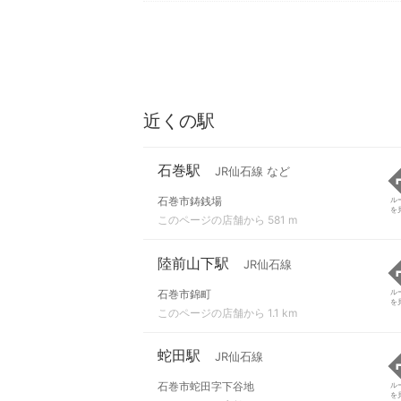
近くの駅
石巻駅
JR仙石線 など
石巻市鋳銭場
ル
を
このページの店舗から 581 m
陸前山下駅
JR仙石線
石巻市錦町
ル
を
このページの店舗から 1.1 km
蛇田駅
JR仙石線
石巻市蛇田字下谷地
ル
を