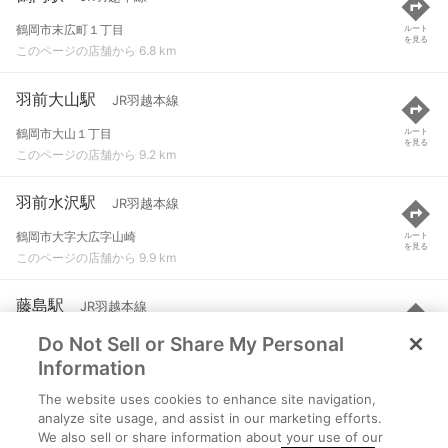
鶴岡市末広町１丁目
ルート
を見る
このページの店舗から 6.8 km
羽前大山駅
JR羽越本線
鶴岡市大山１丁目
ルート
を見る
このページの店舗から 9.2 km
羽前水沢駅
JR羽越本線
鶴岡市大字大広字山崎
ルート
を見る
このページの店舗から 9.9 km
藤島駅
JR羽越本線
Do Not Sell or Share My Personal
鶴岡市上藤島
ルート
を見る
このページの店舗から 11.1 km
Information
The website uses cookies to enhance site navigation,
三瀬駅
JR羽越本線
analyze site usage, and assist in our marketing efforts.
We also sell or share information about your use of our
鶴岡市大字三瀬
ルート