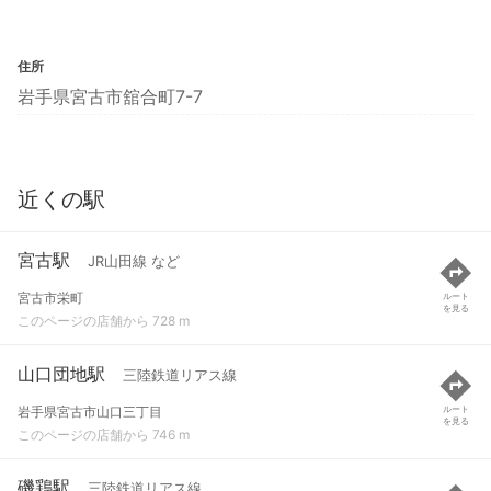
住所
岩手県宮古市舘合町7-7
近くの駅
宮古駅
JR山田線 など
宮古市栄町
ルート
を見る
このページの店舗から 728 m
山口団地駅
三陸鉄道リアス線
岩手県宮古市山口三丁目
ルート
を見る
このページの店舗から 746 m
磯鶏駅
三陸鉄道リアス線