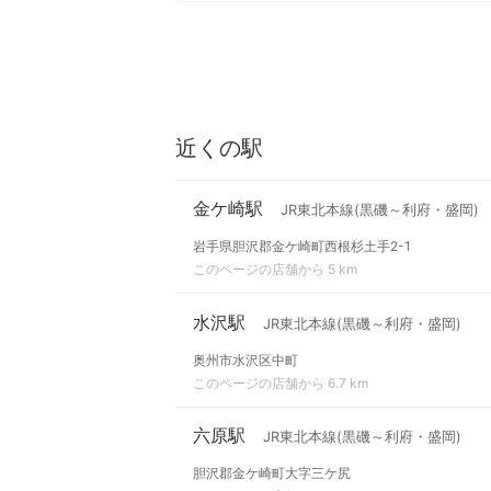
近くの駅
金ケ崎駅
JR東北本線(黒磯～利府・盛岡)
岩手県胆沢郡金ケ崎町西根杉土手2-1
このページの店舗から 5 km
水沢駅
JR東北本線(黒磯～利府・盛岡)
奥州市水沢区中町
このページの店舗から 6.7 km
六原駅
JR東北本線(黒磯～利府・盛岡)
胆沢郡金ケ崎町大字三ケ尻