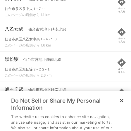
仙台市泉区泉中央１-７-１
ルート
を見る
このページの店舗から 1.1 km
八乙女駅
仙台市営地下鉄南北線
仙台市泉区八乙女中央１-４-１０
ルート
を見る
このページの店舗から 1.6 km
黒松駅
仙台市営地下鉄南北線
仙台市泉区旭丘堤２-２２-１
ルート
を見る
このページの店舗から 2.6 km
旭ヶ丘駅
仙台市営地下鉄南北線
Do Not Sell or Share My Personal
仙台市青葉区旭ケ丘三丁目25-15先
ルート
を見る
このページの店舗から 3.5 km
Information
The website uses cookies to enhance site navigation,
台原駅
仙台市営地下鉄南北線
analyze site usage, and assist in our marketing efforts.
We also sell or share information about your use of our
仙台市青葉区台原森林公園１-１
ルート