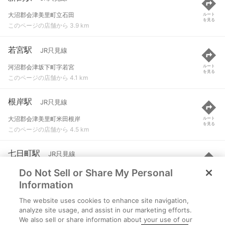
大沼郡会津美里町立石田
ルート
を見る
このページの店舗から 3.9 km
若宮駅
JR只見線
河沼郡会津坂下町字若宮
ルート
を見る
このページの店舗から 4.1 km
根岸駅
JR只見線
大沼郡会津美里町米田根岸
ルート
を見る
このページの店舗から 4.5 km
七日町駅
JR只見線
Do Not Sell or Share My Personal
会津若松市七日町
ルート
を見る
このページの店舗から 4.8 km
Information
The website uses cookies to enhance site navigation,
堂島駅
森と水とロマンの鉄道
analyze site usage, and assist in our marketing efforts.
We also sell or share information about your use of our
会津若松市河東町郡山
ルート