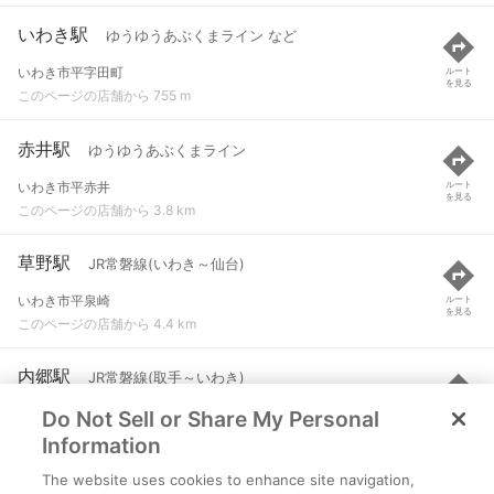
いわき駅
ゆうゆうあぶくまライン など
いわき市平字田町
ルート
を見る
このページの店舗から 755 m
赤井駅
ゆうゆうあぶくまライン
いわき市平赤井
ルート
を見る
このページの店舗から 3.8 km
草野駅
JR常磐線(いわき～仙台)
いわき市平泉崎
ルート
を見る
このページの店舗から 4.4 km
内郷駅
JR常磐線(取手～いわき)
Do Not Sell or Share My Personal
いわき市内郷綴町榎下
ルート
を見る
このページの店舗から 4.9 km
Information
The website uses cookies to enhance site navigation,
湯本駅
JR常磐線(取手～いわき)