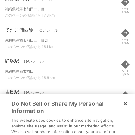
沖縄県浦添市前田一丁目
ルート
を見る
このページの店舗から 17.8 km
てだこ浦西駅
ゆいレール
沖縄県浦添市前田三丁目21
ルート
を見る
このページの店舗から 18.1 km
経塚駅
ゆいレール
沖縄県浦添市前田
ルート
を見る
このページの店舗から 18.6 km
古島駅
ゆいレール
Do Not Sell or Share My Personal
那覇市古島９３-１
ルート
を見る
このページの店舗から 19.4 km
Information
The website uses cookies to enhance site navigation,
石嶺駅
ゆいレール
analyze site usage, and assist in our marketing efforts.
We also sell or share information about your use of our
沖縄県那覇市首里石嶺町二丁目90
ルート