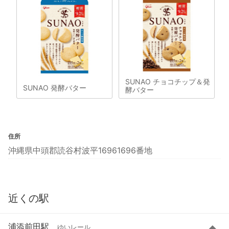
SUNAO チョコチップ＆発
SUNAO 発酵バター
酵バター
住所
沖縄県中頭郡読谷村波平16961696番地
近くの駅
浦添前田駅
ゆいレール