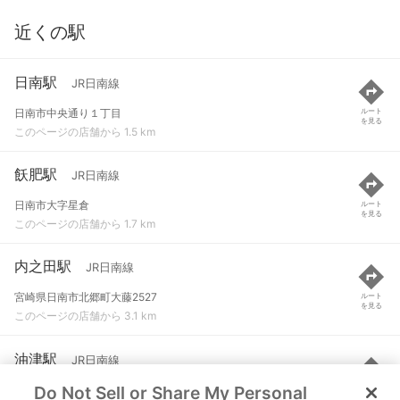
近くの駅
日南駅
JR日南線
日南市中央通り１丁目
ルート
を見る
このページの店舗から 1.5 km
飫肥駅
JR日南線
日南市大字星倉
ルート
を見る
このページの店舗から 1.7 km
内之田駅
JR日南線
宮崎県日南市北郷町大藤2527
ルート
を見る
このページの店舗から 3.1 km
油津駅
JR日南線
Do Not Sell or Share My Personal
日南市岩崎２丁目
ルート
を見る