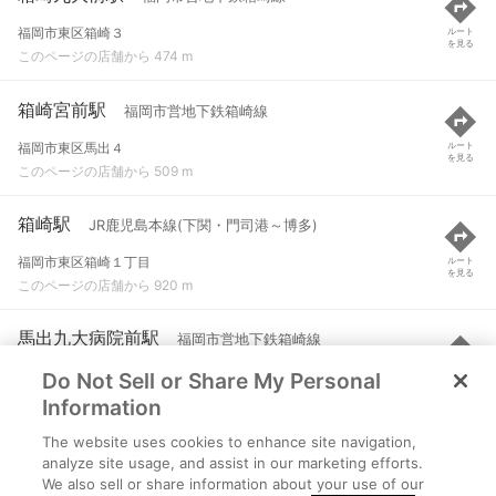
福岡市東区箱崎３
ルート
を見る
このページの店舗から 474 m
箱崎宮前駅
福岡市営地下鉄箱崎線
福岡市東区馬出４
ルート
を見る
このページの店舗から 509 m
箱崎駅
JR鹿児島本線(下関・門司港～博多)
福岡市東区箱崎１丁目
ルート
を見る
このページの店舗から 920 m
馬出九大病院前駅
福岡市営地下鉄箱崎線
Do Not Sell or Share My Personal
福岡市東区馬出２
ルート
を見る
このページの店舗から 1.2 km
Information
The website uses cookies to enhance site navigation,
吉塚駅
JR鹿児島本線(下関・門司港～博多) など
analyze site usage, and assist in our marketing efforts.
We also sell or share information about your use of our
福岡市博多区吉塚本町
ルート