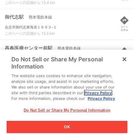
このページの店舗から 13.4 km
御代志駅
熊本電鉄本線
合志市御代志東海道１６９３-１
ルート
を見る
このページの店舗から 13.5 km
再春医療センター前駅
熊本電鉄本線
Do Not Sell or Share My Personal
合志市須屋大窪２６６２-５
ルート
を見る
このページの店舗から 13.9 km
Information
The website uses cookies to enhance site navigation,
熊本高専前駅
熊本電鉄本線
analyze site usage, and assist in our marketing efforts.
We also sell or share information about your use of our
合志市須屋大窪２６７０-４
ルート
を見る
site with third parties described in our
Privacy Policy
.
このページの店舗から 14.2 km
For more information, please check our
Privacy Policy
Do Not Sell or Share My Personal Information
OK
江崎グリコ株式会社 Copyright © 2025 Ezaki Glico Co., Ltd.
Cookie 設定