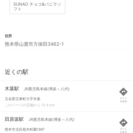
SUNAO チョコ&バニラソ
フト
住所
熊本県山鹿市方保田3462-1
近くの駅
木葉駅
JR鹿児島本線(博多～八代)
玉名郡玉東町大字木葉
ルート
を見る
このページの店舗から 13.4 km
田原坂駅
JR鹿児島本線(博多～八代)
熊本市北区植木町轟1687
ルート
を見る