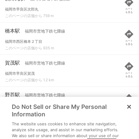
福岡市早良区次郎丸
ルート
を見る
このページの店舗から 759 m
橋本駅
福岡市営地下鉄七隈線
福岡市西区橋本２丁目
ルート
を見る
このページの店舗から 935 m
賀茂駅
福岡市営地下鉄七隈線
福岡市早良区賀茂
ルート
を見る
このページの店舗から 1.2 km
野芥駅
福岡市営地下鉄七隈線
Do Not Sell or Share My Personal
福岡市早良区野芥
ルート
を見る
このページの店舗から 2 km
Information
The website uses cookies to enhance site navigation,
室見駅
福岡市営地下鉄空港線
analyze site usage, and assist in our marketing efforts.
We also sell or share information about your use of our
福岡市早良区室見１丁目
ルート