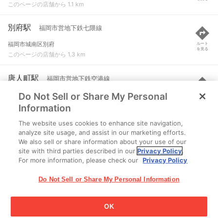
このページの店舗から 1.1 km
別府駅
福岡市営地下鉄七隈線
福岡市城南区別府
ルート
を見る
このページの店舗から 1.3 km
唐人町駅
福岡市営地下鉄空港線
Do Not Sell or Share My Personal
福岡市中央区唐人町１丁目
ルート
を見る
このページの店舗から 1.4 km
Information
The website uses cookies to enhance site navigation,
六本松駅
福岡市営地下鉄七隈線
analyze site usage, and assist in our marketing efforts.
We also sell or share information about your use of our
福岡市中央区六本松
ルート
を見る
site with third parties described in our
Privacy Policy
.
このページの店舗から 1.7 km
For more information, please check our
Privacy Policy
Do Not Sell or Share My Personal Information
OK
江崎グリコ株式会社 Copyright © 2025 Ezaki Glico Co., Ltd.
Cookie 設定