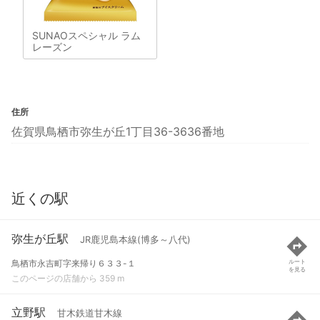
SUNAOスペシャル ラム
レーズン
住所
佐賀県鳥栖市弥生が丘1丁目36-3636番地
近くの駅
弥生が丘駅
JR鹿児島本線(博多～八代)
鳥栖市永吉町字来帰り６３３-１
ルート
を見る
このページの店舗から 359 m
立野駅
甘木鉄道甘木線