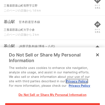
三養基郡基山町長野字立野
ルート
を見る
このページの店舗から 1.6 km
基山駅
甘木鉄道甘木線
三養基郡基山町大字小倉
ルート
を見る
このページの店舗から 2 km
基山駅
JR鹿児島本線(博多～八代)
Do Not Sell or Share My Personal
三養基郡基山町大字小倉
ルート
を見る
このページの店舗から 2 km
Information
The website uses cookies to enhance site navigation,
田代駅
JR鹿児島本線(博多～八代)
analyze site usage, and assist in our marketing efforts.
We also sell or share information about your use of our
鳥栖市桜町
ルート
を見る
site with third parties described in our
Privacy Policy
.
このページの店舗から 2.2 km
For more information, please check our
Privacy Policy
Do Not Sell or Share My Personal Information