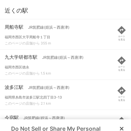
近くの駅
周船寺駅
JR筑肥線(姪浜～西唐津)
福岡市西区大字周船寺１丁目
ルート
を見る
このページの店舗から 355 m
九大学研都市駅
JR筑肥線(姪浜～西唐津)
福岡市西区徳永
ルート
を見る
このページの店舗から 1.5 km
波多江駅
JR筑肥線(姪浜～西唐津)
福岡県糸島市波多江駅北四丁目3-13
ルート
を見る
このページの店舗から 2.1 km
今宿駅
JR筑肥線(姪浜～西唐津)
Do Not Sell or Share My Personal
福岡市西区今宿駅前１丁目
ルート
を見る