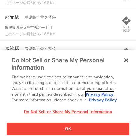
このページの店舗から 16.5 km
郡元駅
鹿児島市電２系統
鹿児島県鹿児島市鴨池一丁目
ルート
を見る
このページの店舗から 16.5 km
鴨池駅
鹿児島市電１系統
Do Not Sell or Share My Personal
鹿児島市鴨池２
ルート
を見る
このページの店舗から 16.5 km
Information
The website uses cookies to enhance site navigation,
涙橋駅
鹿児島市電１系統
analyze site usage, and assist in our marketing efforts.
We also sell or share information about your use of our
鹿児島市郡元２
ルート
を見る
site with third parties described in our
Privacy Policy
.
このページの店舗から 16.6 km
For more information, please check our
Privacy Policy
Do Not Sell or Share My Personal Information
OK
江崎グリコ株式会社 Copyright © 2025 Ezaki Glico Co., Ltd.
Cookie 設定