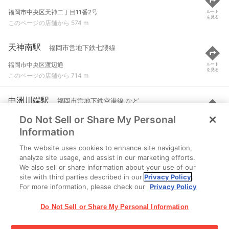
福岡市中央区天神二丁目11番2号
ルート
を見る
このページの店舗から 574 m
天神南駅
福岡市営地下鉄七隈線
福岡市中央区渡辺通
ルート
を見る
このページの店舗から 714 m
中洲川端駅
福岡市営地下鉄空港線 など
Do Not Sell or Share My Personal
福岡市博多区上川端町
ルート
を見る
このページの店舗から 753 m
Information
The website uses cookies to enhance site navigation,
赤坂駅
福岡市営地下鉄空港線
analyze site usage, and assist in our marketing efforts.
We also sell or share information about your use of our
福岡市中央区赤坂１丁目
ルート
を見る
site with third parties described in our
Privacy Policy
.
このページの店舗から 867 m
For more information, please check our
Privacy Policy
Do Not Sell or Share My Personal Information