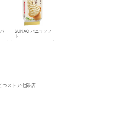
&バ
SUNAO バニラソフ
ト
してつストア七隈店