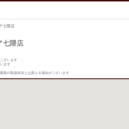
ア七隈店
ア七隈店
ございます

います

最新の取扱状況とは異なる場合がございます