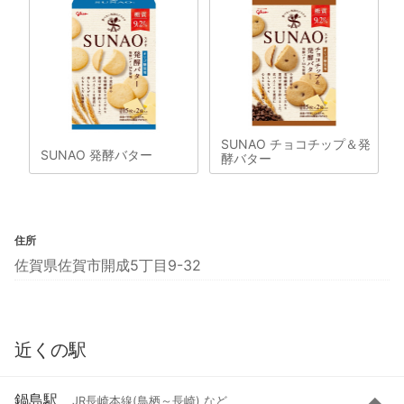
SUNAO チョコチップ＆発
SUNAO 発酵バター
酵バター
住所
佐賀県佐賀市開成5丁目9-32
近くの駅
鍋島駅
JR長崎本線(鳥栖～長崎) など