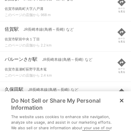
佐賀市鍋島町大字八戸溝
ルート
を見る
このページの店舗から 968 m
佐賀駅
JR長崎本線(鳥栖～長崎) など
佐賀市駅前中央１丁目
ルート
を見る
このページの店舗から 2.2 km
バルーンさが駅
JR長崎本線(鳥栖～長崎) など
佐賀市嘉瀬町荻野字黒木篭
ルート
を見る
このページの店舗から 2.4 km
久保田駅
JR長崎本線(鳥栖～長崎) など
Do Not Sell or Share My Personal
佐賀市久保田町久富
ルート
を見る
このページの店舗から 4.2 km
Information
The website uses cookies to enhance site navigation,
伊賀屋駅
JR長崎本線(鳥栖～長崎)
analyze site usage, and assist in our marketing efforts.
We also sell or share information about your use of our
佐賀市兵庫町大字若宮
ルート