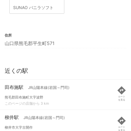
SUNAO バニラソフト
住所
山口県熊毛郡平生町571
近くの駅
田布施駅
JR山陽本線(岩国～門司)
熊毛郡田布施町大字波野
ルート
を見る
このページの店舗から 3 km
柳井駅
JR山陽本線(岩国～門司)
柳井市大字古開作
ルート
を見る