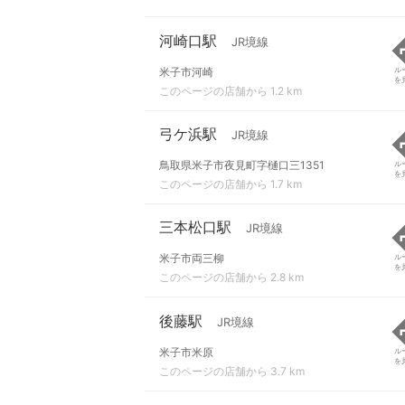
河崎口駅
JR境線
米子市河崎
ル
を
このページの店舗から 1.2 km
弓ケ浜駅
JR境線
鳥取県米子市夜見町字樋口三1351
ル
を
このページの店舗から 1.7 km
三本松口駅
JR境線
米子市両三柳
ル
を
このページの店舗から 2.8 km
後藤駅
JR境線
米子市米原
ル
を
このページの店舗から 3.7 km