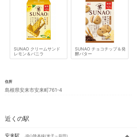
SUNAO クリームサンド
SUNAO チョコチップ＆発
レモン＆バニラ
酵バター
住所
島根県安来市安来町761-4
近くの駅
安来駅
JR山陰本線(米子～益田)