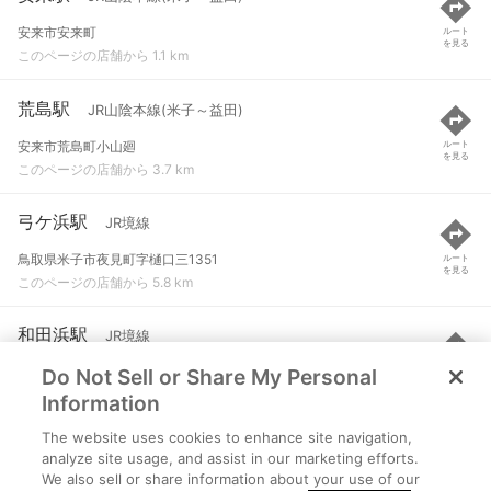
安来市安来町
ルート
を見る
このページの店舗から 1.1 km
荒島駅
JR山陰本線(米子～益田)
安来市荒島町小山廻
ルート
を見る
このページの店舗から 3.7 km
弓ケ浜駅
JR境線
鳥取県米子市夜見町字樋口三1351
ルート
を見る
このページの店舗から 5.8 km
和田浜駅
JR境線
Do Not Sell or Share My Personal
米子市和田町
ルート
を見る
このページの店舗から 6.2 km
Information
The website uses cookies to enhance site navigation,
河崎口駅
JR境線
analyze site usage, and assist in our marketing efforts.
We also sell or share information about your use of our
米子市河崎
ルート